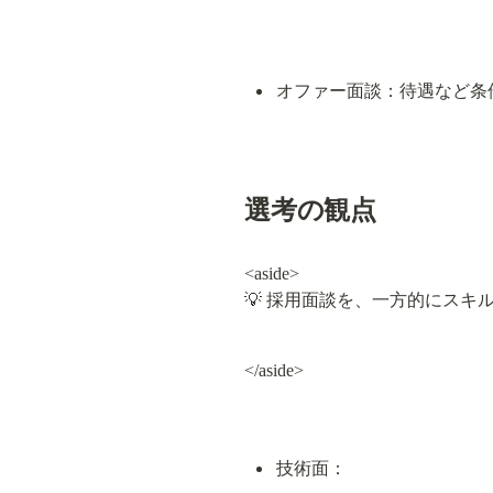
オファー面談：待遇など条
選考の観点
<aside>

💡 採用面談を、一方的にス
</aside>