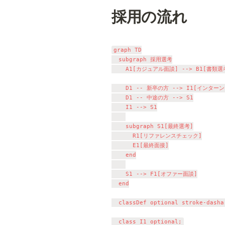
採用の流れ
graph TD

  subgraph 採用選考

    A1[カジュアル面談] --> B1[書類選考
    D1 -- 新卒の方 --> I1[インターン]
    D1 -- 中途の方 --> S1

    I1 --> S1

	  subgraph S1[最終選考]

	    R1[リファレンスチェック]

	    E1[最終面接]

	  end

    S1 --> F1[オファー面談]

  end

  classDef optional stroke-dashar